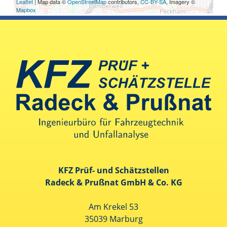
Leaflet
| Map data ©
OpenStreetMap
contributors,
CC-BY-SA
, Imagery ©
Mapbox
KFZ Prüf- und Schätzstellen
Radeck & Prußnat GmbH & Co. KG
Am Krekel 53
35039 Marburg