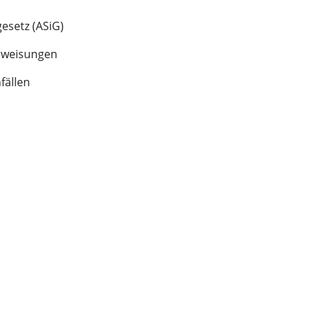
esetz (ASiG)
erweisungen
ällen